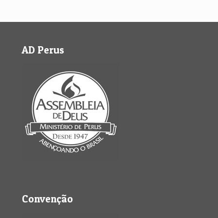
AD Perus
Convenção