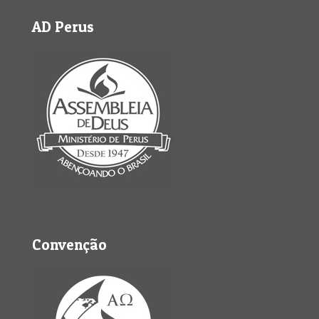
AD Perus
Convenção