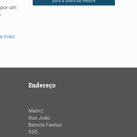
e por um
s
ia mais
Endereço
Matriz:
Rua João
Batista Fanton
505