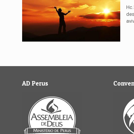
Hc.
des
avi
AD Perus
Conve