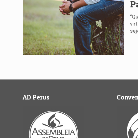
P
“Qu
vir
sej
AD Perus
Conve