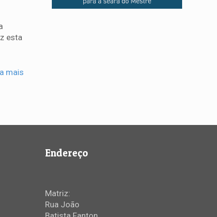
a
ez esta
ia mais
Endereço
Matriz:
Rua João
Batista Fanton