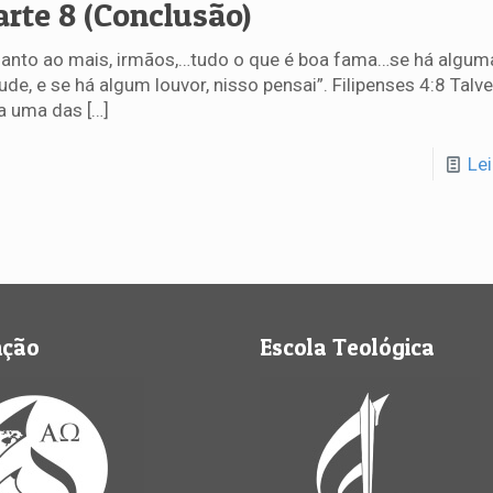
arte 8 (Conclusão)
anto ao mais, irmãos,…tudo o que é boa fama…se há algum
tude, e se há algum louvor, nisso pensai”. Filipenses 4:8 Talv
a uma das
[…]
Le
nção
Escola Teológica