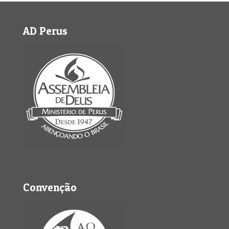
AD Perus
Convenção