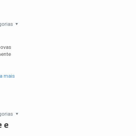
gorias
novas
mente
ia mais
gorias
e e