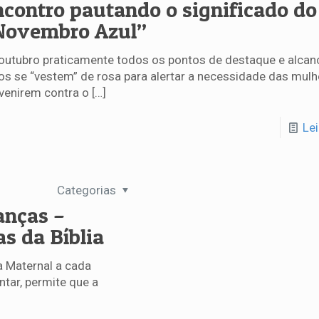
ncontro pautando o significado do
Novembro Azul”
outubro praticamente todos os pontos de destaque e alcan
os se “vestem” de rosa para alertar a necessidade das mulh
venirem contra o
[…]
Le
Categorias
anças –
s da Bíblia
a Maternal a cada
ntar, permite que a