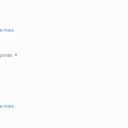
ia mais
gorias
ia mais