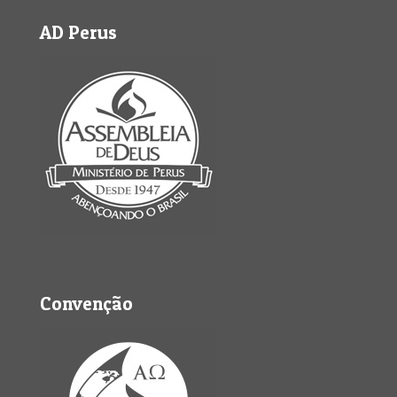
AD Perus
Convenção