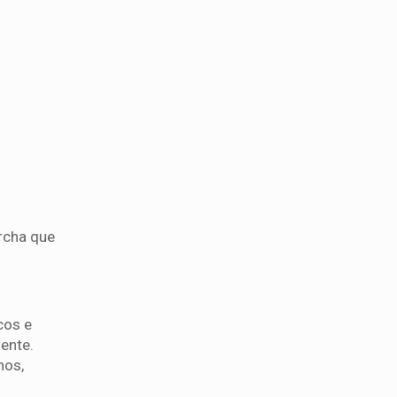
rcha que
cos e
gente.
hos,