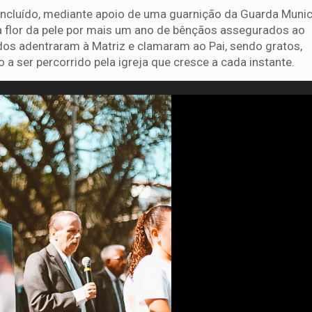
oncluído, mediante apoio de uma guarnição da Guarda Munic
a flor da pele por mais um ano de bênçãos assegurados ao
odos adentraram à Matriz e clamaram ao Pai, sendo gratos,
a ser percorrido pela igreja que cresce a cada instante.