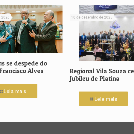
e 2026
10 de dezembro de 2025
us se despede do
Francisco Alves
Regional Vila Souza c
Jubileu de Platina
Leia mais
Leia mais