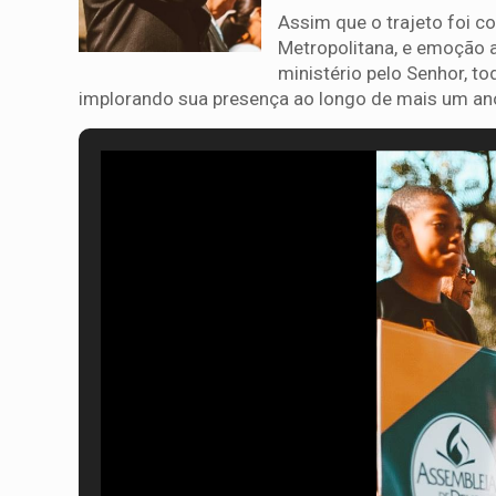
Assim que o trajeto foi c
Metropolitana, e emoção 
ministério pelo Senhor, t
implorando sua presença ao longo de mais um ano 