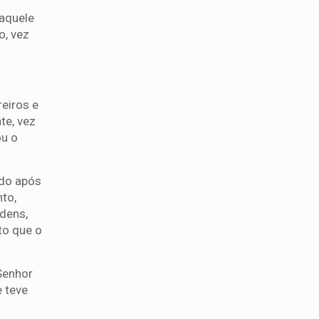
daquele
o, vez
eiros e
te, vez
ou o
ndo após
nto,
rdens,
to que o
Senhor
e teve