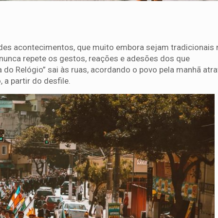
ndes acontecimentos, que muito embora sejam tradicionais 
e nunca repete os gestos, reações e adesões dos que
 do Relógio” sai às ruas, acordando o povo pela manhã atr
a partir do desfile.