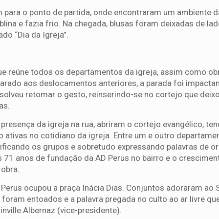
m para o ponto de partida, onde encontraram um ambiente 
lina e fazia frio. Na chegada, blusas foram deixadas de lad
o “Dia da Igreja”.
ue reúne todos os departamentos da igreja, assim como obr
rado aos deslocamentos anteriores, a parada foi impactan
esolveu retomar o gesto, reinserindo-se no cortejo que deix
as.
presença da igreja na rua, abriram o cortejo evangélico, te
 ativas no cotidiano da igreja. Entre um e outro departame
tificando os grupos e sobretudo expressando palavras de o
os 71 anos de fundação da AD Perus no bairro e o crescimen
 obra.
 Perus ocupou a praça Inácia Dias. Conjuntos adoraram ao 
 foram entoados e a palavra pregada no culto ao ar livre qu
nville Albernaz (vice-presidente).