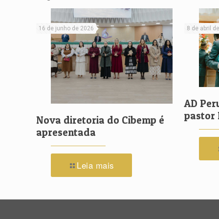
16 de junho de 2026
8 de abril d
AD Per
pastor 
Nova diretoria do Cibemp é
apresentada
Leia mais