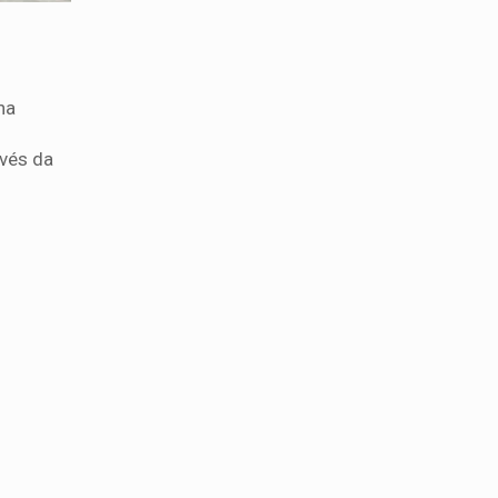
na
avés da