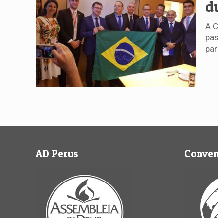
d
A C
pas
par
AD Perus
Conve