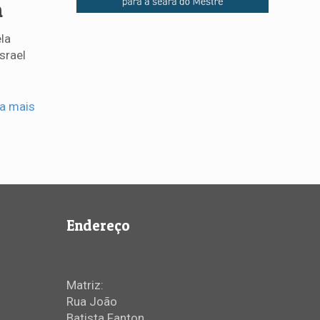
m
la
srael
ia mais
Endereço
Matriz:
Rua João
Batista Fanton