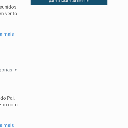
reunidos
um vento
ia mais
gorias
do Pai,
izou com
ia mais