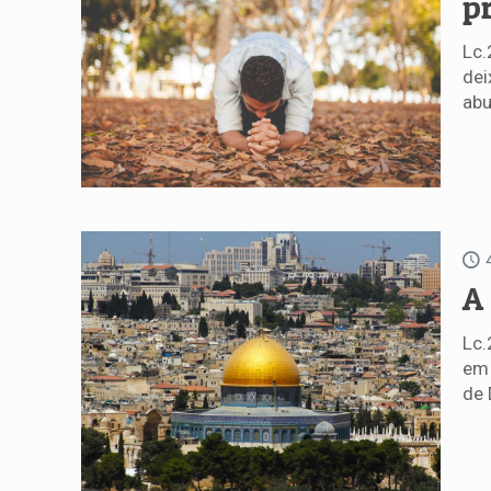
p
Lc.
dei
abu
A
Lc.
em 
de 