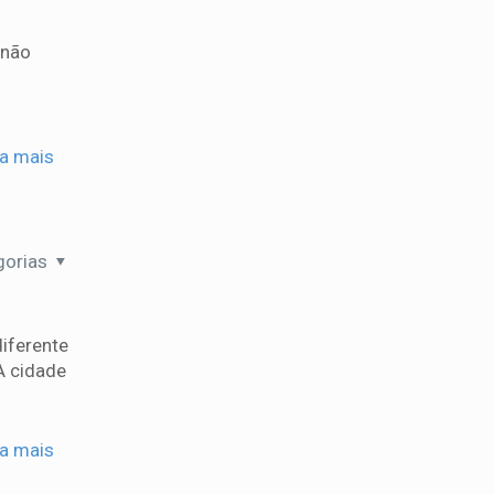
 não
ia mais
gorias
diferente
A cidade
ia mais