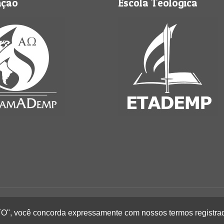
nção
Escola Teológica
Perus - Todos os direitos reservados
EITO", você concorda expressamente com nossos termos registra