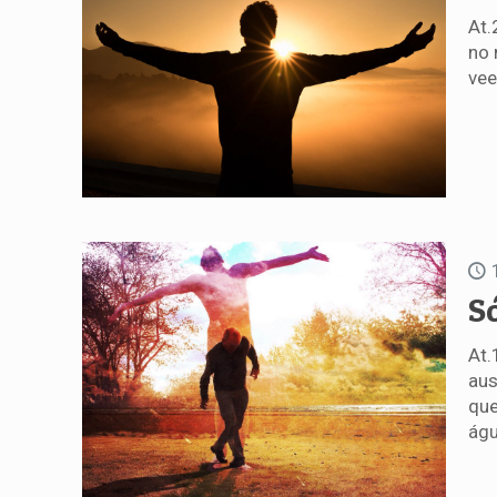
At.
no 
vee
S
At.
aus
que
águ