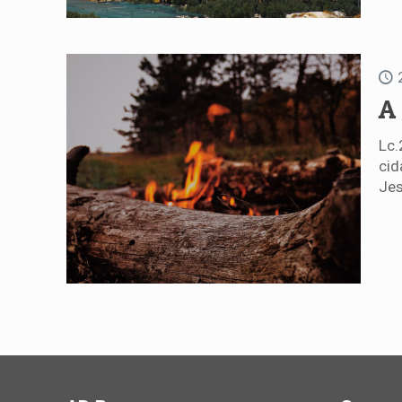
A
Lc.
cid
Jes