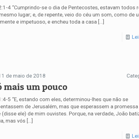
2:1-4 “Cumprindo-se o dia de Pentecostes, estavam todos 
mesmo lugar; e, de repente, veio do céu um som, como de 
mente e impetuoso, e encheu toda a casa
[…]
Le
11 de maio de 2018
Cate
ó mais um pouco
1:4-5 “E, estando com eles, determinou-lhes que não se
entassem de Jerusalém, mas que esperassem a promessa 
 (disse ele) de mim ouvistes. Porque, na verdade, João bat
a, mas vós
[…]
Le