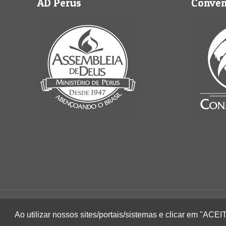
AD Perus
Conve
2022 © Igreja Assembleia de Deus Ministério de 
Ao utilizar nossos sites/portais/sistemas e clicar em "AC