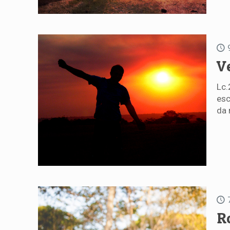
V
Lc.
esc
da 
R