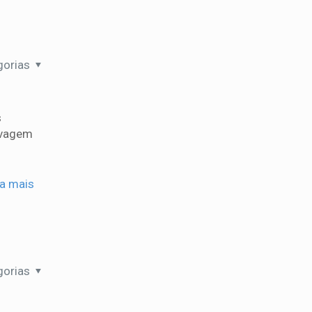
gorias
s
avagem
ia mais
gorias