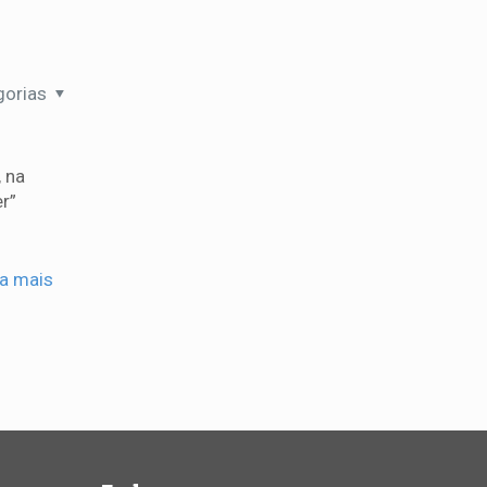
gorias
, na
r”
ia mais