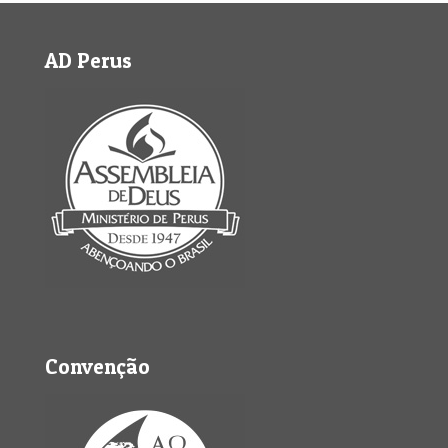
AD Perus
Convenção