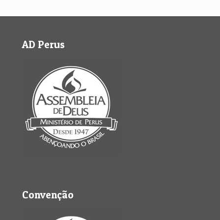
AD Perus
Convenção