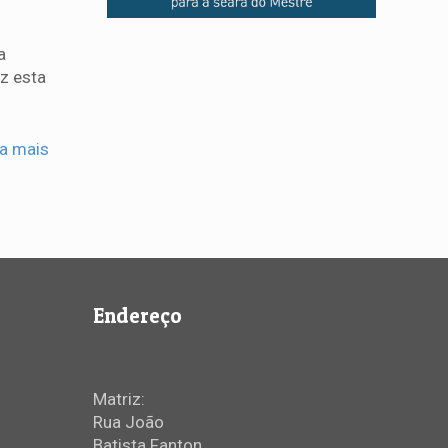
a
ez esta
ia mais
Endereço
Matriz:
Rua João
Batista Fanton