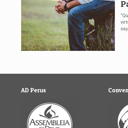
P
“Qu
vir
sej
AD Perus
Conve