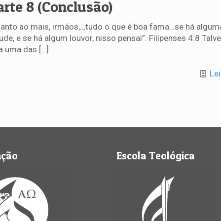
arte 8 (Conclusão)
anto ao mais, irmãos,…tudo o que é boa fama…se há algum
tude, e se há algum louvor, nisso pensai”. Filipenses 4:8 Talv
a uma das
[…]
Le
nção
Escola Teológica