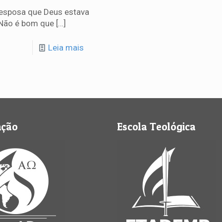
a esposa que Deus estava
 Não é bom que
[…]
Leia mais
nção
Escola Teológica