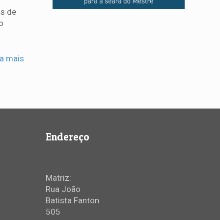
os de
o
ia mais
Endereço
Matriz:
Rua João
Batista Fanton
505