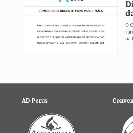
D
d
O O
fúr
na 
AD Perus
Conve