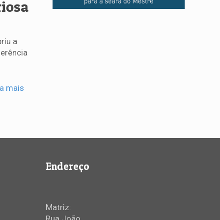
riosa
riu a
ferência
ia mais
Endereço
Matriz:
Rua João