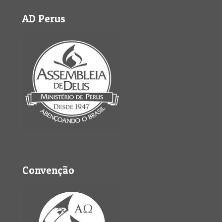
AD Perus
Convenção