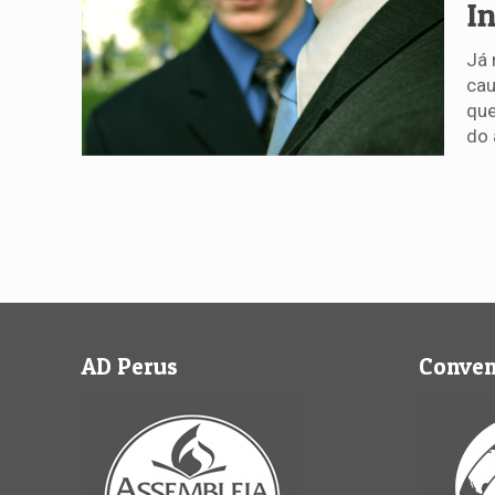
I
Já 
cau
que
do 
AD Perus
Conve