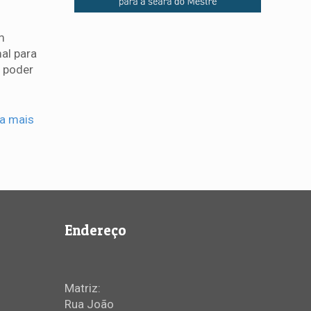
m
al para
o poder
ia mais
Endereço
Matriz:
Rua João