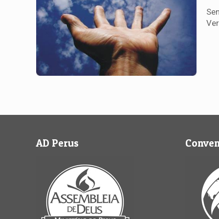
Sem
Ver
AD Perus
Conve