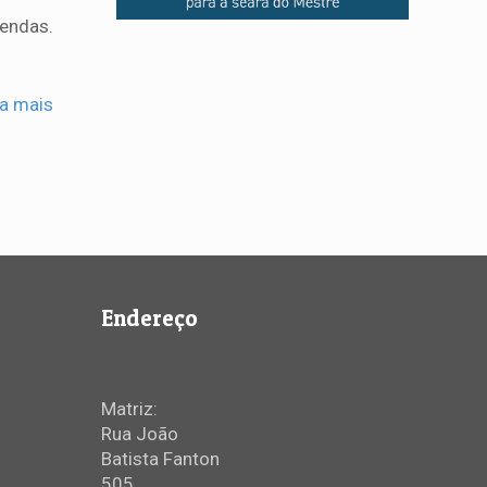
endas.
ia mais
Endereço
Matriz:
Rua João
Batista Fanton
505