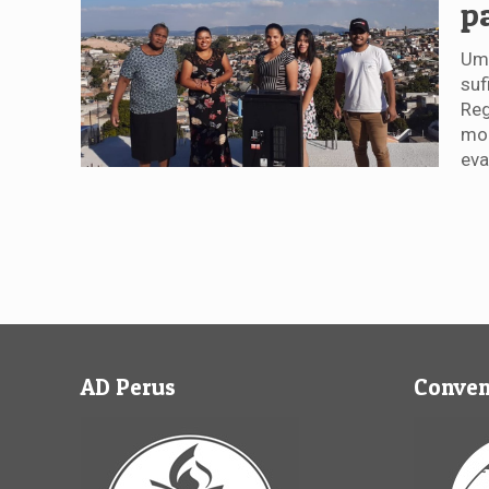
p
Um 
suf
Reg
mor
eva
AD Perus
Conve