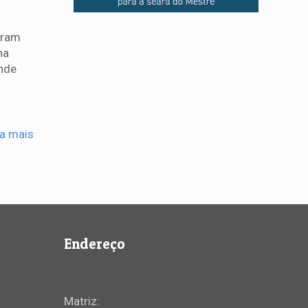
oram
na
onde
ia mais
Endereço
Matriz: