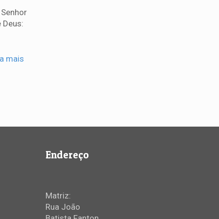
 Senhor
 Deus:
ia mais
Endereço
Matriz:
Rua João
Batista Fanton