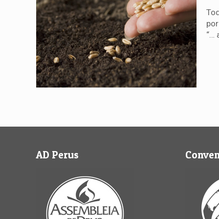
Tod
por
“… 
AD Perus
Conve