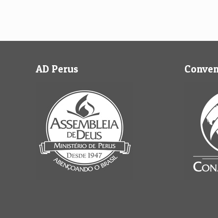
AD Perus
Conve