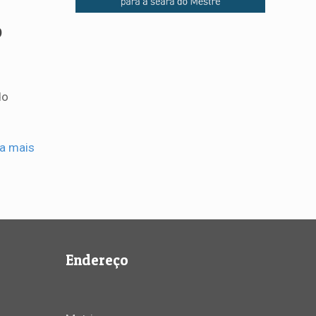
o
do
ia mais
Endereço