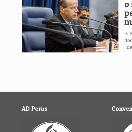
o
p
m
Pr 
des
lid
AD Perus
Conve