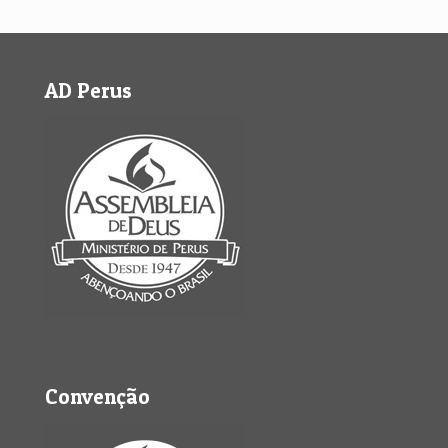
AD Perus
Convenção