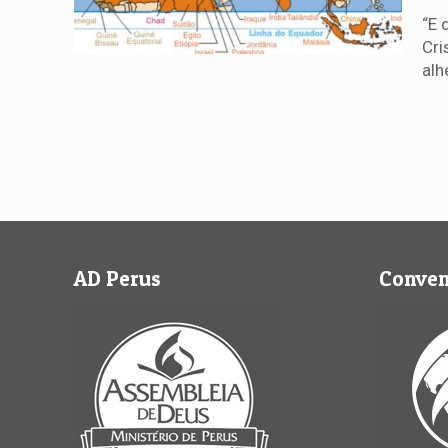
“E 
Cri
alh
AD Perus
Conve