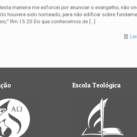
desta maneira me esforcei por anunciar o evangelho, não o
sto houvera sido nomeado, para não edificar sobre fundam
eio;” Rm.15:20 Do que conhecemos de
[…]
Le
nção
Escola Teológica