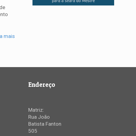
nde
ento
ia mais
Endereço
Matriz:
Rua João
Batista Fanton
505