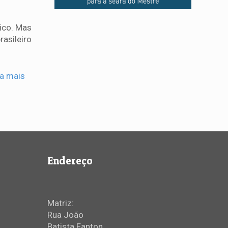
lico. Mas
rasileiro
ia mais
Endereço
Matriz:
Rua João
Batista Fanton