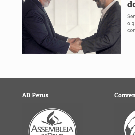
do
Sem
o q
con
AD Perus
Conve