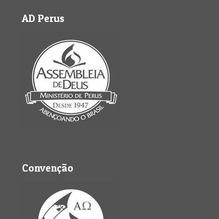
AD Perus
Convenção