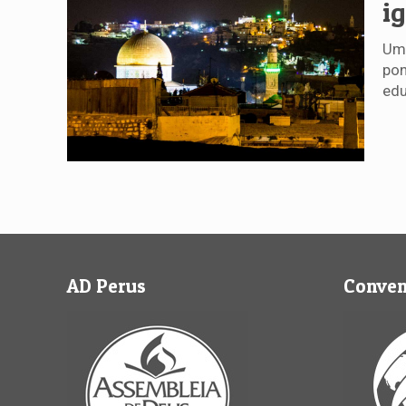
i
Uma
pon
edu
AD Perus
Conve