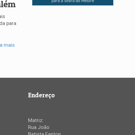
além
ais
da para
ia mais
Endereço
Matriz:
Rua João
Batista Fanton