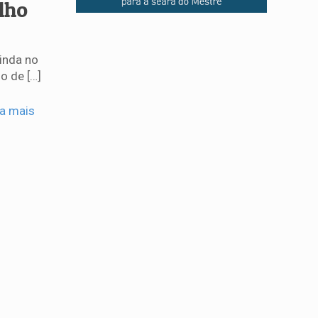
lho
inda no
lo de
[…]
ia mais