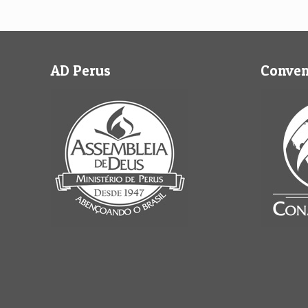
AD Perus
Conve