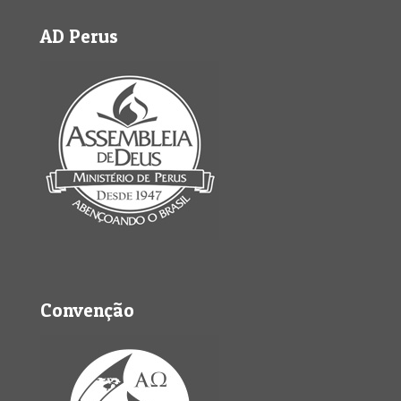
AD Perus
Convenção