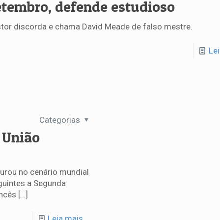
etembro, defende estudioso
tor discorda e chama David Meade de falso mestre.
Le
Categorias
 União
gurou no cenário mundial
guintes a Segunda
ancês
[…]
Leia mais