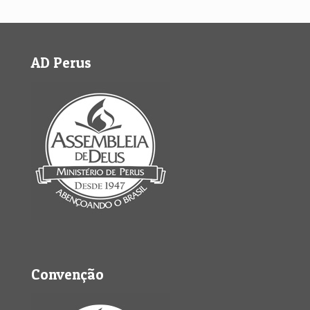
AD Perus
Convenção