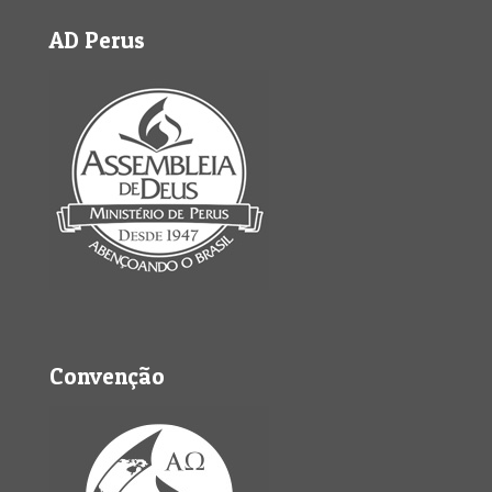
AD Perus
Convenção