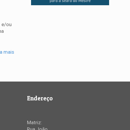
o e/ou
na
ia mais
Endereço
Matriz:
Rua João