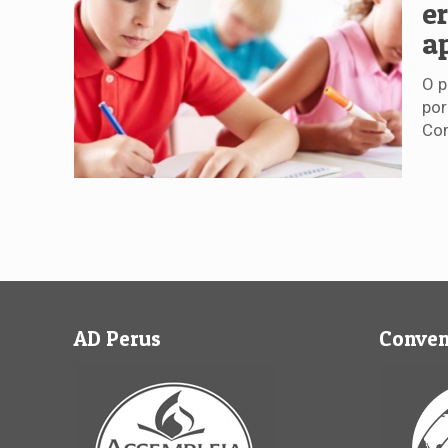
e
a
O p
por
Co
AD Perus
Conve