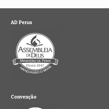
AD Perus
Convenção