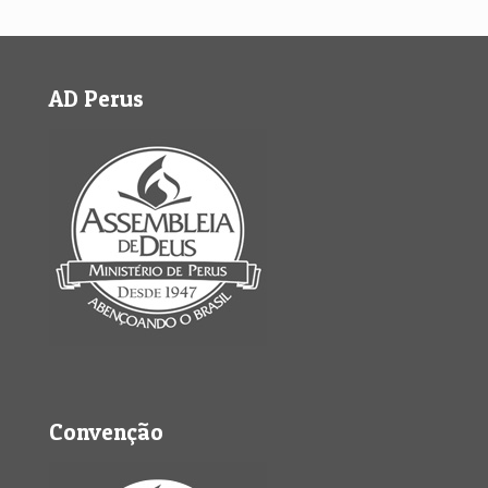
AD Perus
Convenção