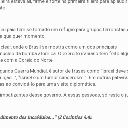
ira estava ali, firme e forte na primeira fileira para aplaudi
to.
seu país tem se tornado um refúgio para grupos terroristas
l a qualquer momento.
uclear, onde o Brasil se mostra como um dos principais
 núcleo da bomba atômica. O exército iraniano tem feito al
e com a Coréia do Norte.
unda Guerra Mundial, é autor de frases como “Israel deve 
ruição…”, “Israel é um tumor canceroso…”. Em outras palavra
s ao convidá-lo para uma visita diplomática.
impatizantes desse governo. A essas pessoas, só resta o j
dimento dos incrédulos…” (2 Coríntios 4.4).