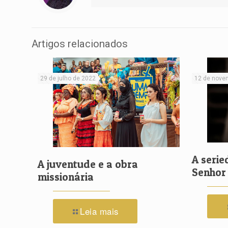
Artigos relacionados
29 de julho de 2022
12 de nove
A serie
A juventude e a obra
Senhor
missionária
Leia mais