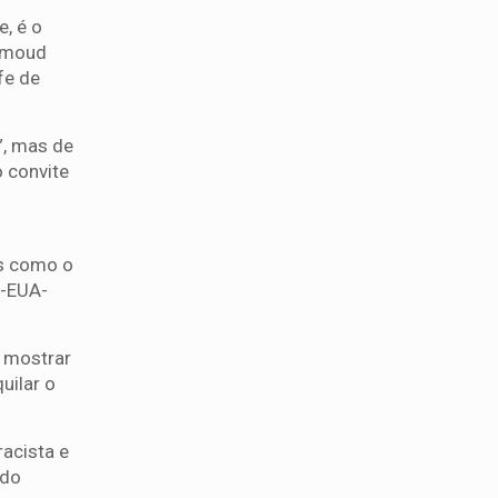
, é o
ahmoud
fe de
”, mas de
o convite
os como o
ã-EUA-
o mostrar
uilar o
racista e
ndo