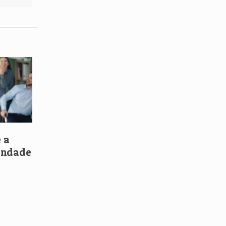
 a
iandade