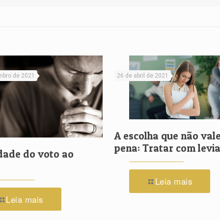
mbro de 2021
26 de abril de 2021
A escolha que não vale
pena: Tratar com lev
dade do voto ao
Leia mais
Leia mais