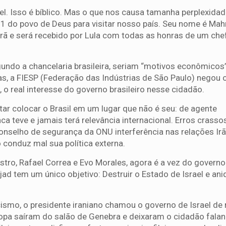
l. Isso é bíblico. Mas o que nos causa tamanha perplexidade
Nº 1 do povo de Deus para visitar nosso país. Seu nome é M
rã e será recebido por Lula com todas as honras de um che
undo a chancelaria brasileira, seriam “motivos econômicos
as, a FIESP (Federação das Indústrias de São Paulo) negou 
, o real interesse do governo brasileiro nesse cidadão.
entar colocar o Brasil em um lugar que não é seu: de agente
nca teve e jamais terá relevância internacional. Erros crass
 conselho de segurança da ONU interferência nas relações Ir
 conduz mal sua política externa.
stro, Rafael Correa e Evo Morales, agora é a vez do govern
jad tem um único objetivo: Destruir o Estado de Israel e aniq
ismo, o presidente iraniano chamou o governo de Israel de 
ropa saíram do salão de Genebra e deixaram o cidadão fala