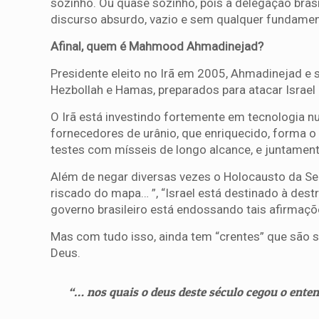
sozinho. Ou quase sozinho, pois a delegação brasile
discurso absurdo, vazio e sem qualquer fundamen
Afinal, quem é Mahmood Ahmadinejad?
Presidente eleito no Irã em 2005, Ahmadinejad e 
Hezbollah e Hamas, preparados para atacar Israe
O Irã está investindo fortemente em tecnologia n
fornecedores de urânio, que enriquecido, forma o
testes com mísseis de longo alcance, e juntament
Além de negar diversas vezes o Holocausto da Seg
riscado do mapa… ”, “Israel está destinado à dest
governo brasileiro está endossando tais afirmaçõe
Mas com tudo isso, ainda tem “crentes” que são s
Deus.
“… nos quais o deus deste século cegou o enten