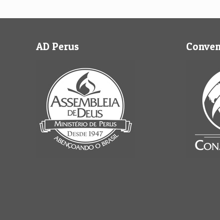
AD Perus
Conve