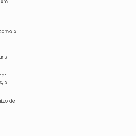
r um
 como o
guns
ser
s, o
uízo de