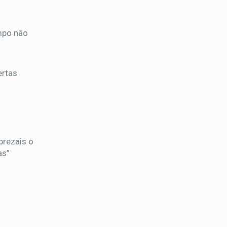
ampo não
ertas
prezais o
as”