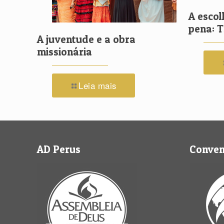
A escol
pena: 
A juventude e a obra
missionária
Leia mais
AD Perus
Conve