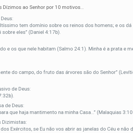
us Dízimos ao Senhor por 10 motivos…
 Deus:
Altíssimo tem domínio sobre os reinos dos homens; e os dá
 sobre eles” (Daniel 4:17b).
do e os que nele habitam (Salmo 24:1). Minha é a prata e m
te do campo, do fruto das árvores são do Senhor” (Levít
usivo de Deus:
7:32b).
sa de Deus:
 para que haja mantimento na minha Casa…” (Malaquias 3:10
 Dizimistas:
dos Exércitos, se Eu não vos abrir as janelas do Céu e não 