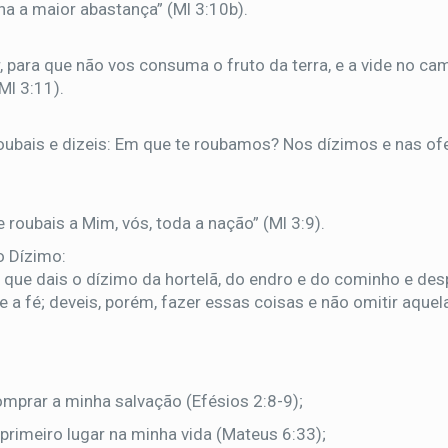
ha a maior abastança” (Ml 3:10b).
:
r, para que não vos consuma o fruto da terra, e a vide no c
Ml 3:11).
ubais e dizeis: Em que te roubamos? Nos dízimos e nas of
oubais a Mim, vós, toda a nação” (Ml 3:9).
o Dízimo:
ois que dais o dízimo da hortelã, do endro e do cominho e des
 e a fé; deveis, porém, fazer essas coisas e não omitir aquel
omprar a minha salvação (Efésios 2:8-9);
primeiro lugar na minha vida (Mateus 6:33);