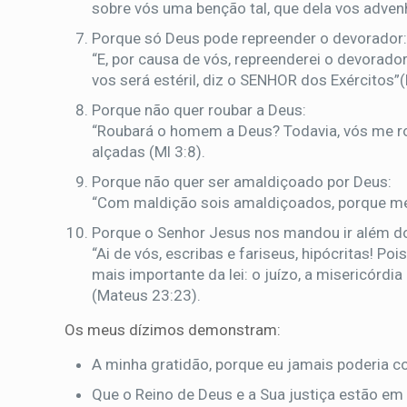
sobre vós uma benção tal, que dela vos adven
Porque só Deus pode repreender o devorador
“E, por causa de vós, repreenderei o devorado
vos será estéril, diz o SENHOR dos Exércitos”(
Porque não quer roubar a Deus:
“Roubará o homem a Deus? Todavia, vós me ro
alçadas (Ml 3:8).
Porque não quer ser amaldiçoado por Deus:
“Com maldição sois amaldiçoados, porque me r
Porque o Senhor Jesus nos mandou ir além d
“Ai de vós, escribas e fariseus, hipócritas! P
mais importante da lei: o juízo, a misericórdia
(Mateus 23:23).
Os meus dízimos demonstram:
A minha gratidão, porque eu jamais poderia c
Que o Reino de Deus e a Sua justiça estão em 