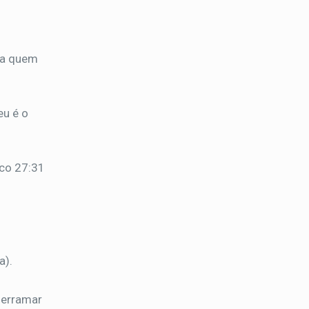
 a quem
eu é o
ico 27:31
a).
derramar