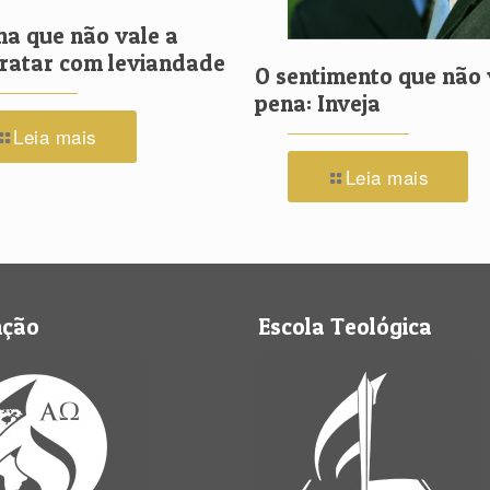
ha que não vale a
Tratar com leviandade
O sentimento que não 
pena: Inveja
Leia mais
Leia mais
nção
Escola Teológica