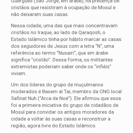
Guergues (São Jorge, em árabe), na presença de
cristãos que resistiram à ocupação de Mosul e
não deixaram suas casas.
Nessa cidade, uma das que mais concentravam
cristãos no Iraque, ao lado de Qaraqosh, o
Estado Islâmico tinha por hábito marcar as casas
dos seguidores de Jesus com a letra “N”, uma
referência ao termo “Nusairi”, que em árabe
significa “cristão”. Dessa forma, os militantes
extremistas poderiam saber onde os “infiéis”
viviam.
Um dos líderes do grupo de muçulmanos
moderados é Basem al Tai, membro da ONG local
Safinat Nuh (“Arca de Noé”). Ele afirmou que essa
foi a primeira iniciativa do grupo de cidadãos de
Mosul para convidar os antigos moradores da
cidade a voltar às suas casas e reconstruir a
região, agora livre do Estado Islâmico.