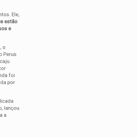
tos. Ele,
ue estão
sos e
, o
o Perus
caju.
tor
ida foi
ada por
licada
o, lançou
a a