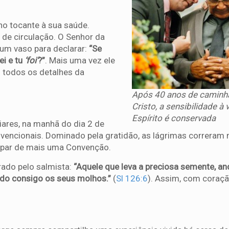
o tocante à sua saúde.
de circulação. O Senhor da
 um vaso para declarar:
“Se
ei e tu
‘foi’
?”
. Mais uma vez ele
 todos os detalhes da
Após 40 anos de camin
Cristo, a sensibilidade à 
Espírito é conservada
iares, na manhã do dia 2 de
nvencionais. Dominado pela gratidão, as lágrimas correram 
icipar de mais uma Convenção.
rado pelo salmista:
“Aquele que leva a preciosa semente, a
endo consigo os seus molhos.”
(
Sl 126:6
). Assim, com coraç