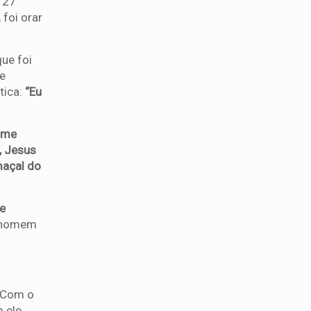
 27
 foi orar
ue foi
ge
tica:
“Eu
 me
, Jesus
maçal do
e
 homem
. Com o
 ele