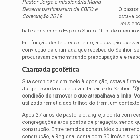
Pastor Jorge e missionária Maria
Bezerra participaram da EBFO e
O pastor
Convenção 2019
estava c
Deus enc
batizados com o Espírito Santo. O rol de membros
Em função deste crescimento, a oposição que sem
convicção da chamada que recebeu do Senhor, se 
procuravam demonstrando preocupação ele resp
Chamada profética
Sua serenidade em meio à oposição, estava firmad
Jorge recorda o que ouviu da parte do Senhor:
“Qu
condição de remover o que atrapalhava a linha. Voc
utilizada remetia aos trilhos do trem, um context
Após 27 anos de pastoreio, a igreja conta com c
congregações e/ou pontos de pregação, sendo qu
construção. Entre templos construídos ou terren
construção, a Regional conta com 30 imóveis próp