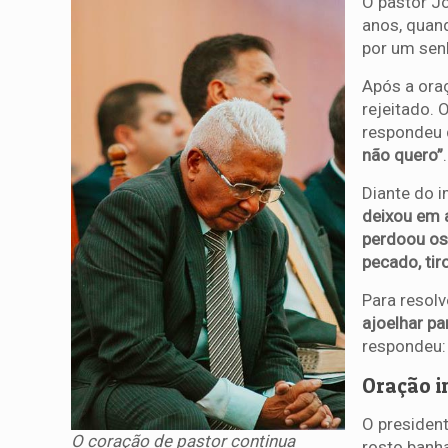
O pastor J
anos, quand
por um sen
Após a or
rejeitado. 
respondeu q
não quero”
.
Diante do i
deixou em a
perdoou os 
pecado, tir
Para resolv
ajoelhar pa
respondeu:
Oração i
O president
O coração de pastor continua
rosto banh