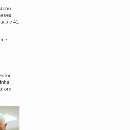
tério
meses,
guas e 42
za e
astor
tinha
áfora