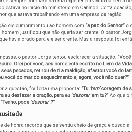
orge sempre compartilha uma experiência vivida há cerca de
o estava no início do ministério em Canindé. Certa ocasião,
hor que estava trabalhando em uma empresa da região.
ação ele cumprimentou ao homem com
“a paz do Senhor”
o q
O homem justificou que não queria ser crente. O pastor Jor
ue havia orado para ele ser crente. Mas a resposta foi enfá
mpasse, o pastor Jorge tentou esclarecer a situação.
“Você
puro. Orei por você, seu nome está escrito no Livro da Vida
seus pecados, retirou de ti a maldição, afastou você do la
ou você do mar do esquecimento e, agora, você não quer?”
.
er a questão, foi feita uma proposta:
“Tu
‘tem’
coragem de s
ra eu desfazer a oração, para eu
‘desorar’
em tu?”
Ao que o
“Tenho, pode
‘desorar’
.?”
nusitada
e de honra recorda que se sentiu cheio de graça e ousadia
ado em lágrimas, as mãos sobre os ombros daquele homem