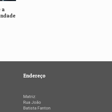
 a
iandade
Endereço
Matriz:
Rua João
Batista Fanton