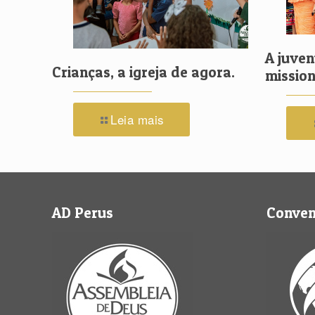
A juven
Crianças, a igreja de agora.
mission
Leia mais
AD Perus
Conve