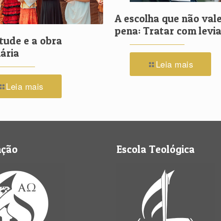
A escolha que não vale
pena: Tratar com lev
tude e a obra
ária
Leia mais
Leia mais
nção
Escola Teológica