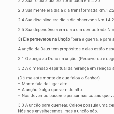
2.2 Sua fé dia a dia era fortificada.Rm.4:20
2.3 Sua mente era dia a dia transformada.Rm.12:
2.4 Sua disciplina era dia a dia observada.Nm.14:
2.5 Sua dependência era dia a dia demostrada.Nm
3) Ele perseverou na Unção
“para a
guerra, e para s
A unção de Deus tem propósitos e eles estão desc
3.1 O apego ao Dono na unção. (Perseverou e seg
3.2 A dimensão espiritual da herança em relação 
(Dá-me este monte de que falou o Senhor)
– Monte fala de lugar alto.
– A unção é algo que vem do alto.
– Nós devemos buscar e pensar nas coisas que ve
3.3 A unção para guerrear. Calebe possuia uma ce
Nós nos envelhecemos, mas a unção não.