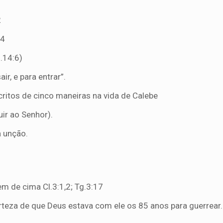
2
24
.14:6)
air, e para entrar”.
ritos de cinco maneiras na vida de Calebe
uir ao Senhor)
.
a unção.
m de cima Cl.3:1,2; Tg.3:17
rteza de que Deus estava com ele os 85 anos para guerrear.