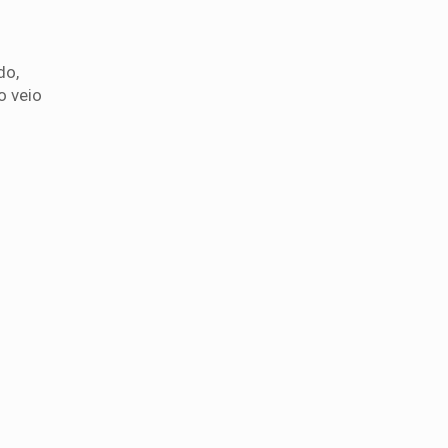
do,
o veio