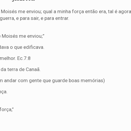
 Moisés me enviou; qual a minha força então era, tal é agor
guerra, e para sair, e para entrar.
e Moisés me enviou;”
dava o que edificava.
 melhor. Ec.7:8
 da terra de Canaã.
Bom andar com gente que guarde boas memórias)
nça.
força,”