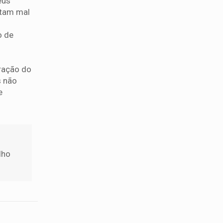
eus
itam mal
o de
ração do
s não
e
lho