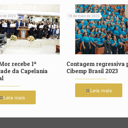
to de 2023
18 de maio de 2023
Mor recebe 1ª
Contagem regressiva 
dade da Capelania
Cibemp Brasil 2023
al
Leia mais
Leia mais