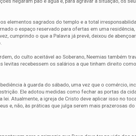
ações negaram pão e água e, para agravar a situação, os seu
os elementos sagrados do templo e a total irresponsabilid
rnado o espaço reservado para ofertas em uma residência,
 vez, cumprindo o que a Palavra já prevê, deixou de abençoar
.
rdem, do culto aceitável ao Soberano, Neemias também tr
s levitas recebessem os salários a que tinham direito com
bediência à guarda do sábado, uma vez que o comércio, inc
estrição. Ele adotou medidas como fechar as portas da cid
ei. Atualmente, a igreja de Cristo deve aplicar isso no toc
eus e, não, às práticas que julga serem mais prazerosas do