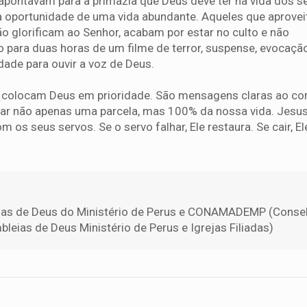
apontavam para a primazia que Deus deve ter na vida dos s
a oportunidade de uma vida abundante. Aqueles que aprove
 glorificam ao Senhor, acabam por estar no culto e não
 para duas horas de um filme de terror, suspense, evocaçã
dade para ouvir a voz de Deus.
 colocam Deus em prioridade. São mensagens claras ao co
r não apenas uma parcela, mas 100% da nossa vida. Jesu
m os seus servos. Se o servo falhar, Ele restaura. Se cair, El
ias de Deus do Ministério de Perus e CONAMADEMP (Conse
leias de Deus Ministério de Perus e Igrejas Filiadas)