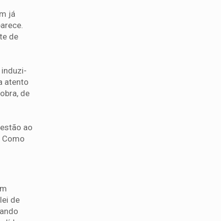
em já
arece.
te de
induzi-
a atento
obra, de
gestão ao
a. Como
am
lei de
uando