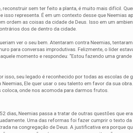
reconstruir sem ter feito a planta, é muito mais difícil. Qu
 isso representa. É em um contexto desse que Neemias ap
r em ordem as coisas da cidade de Deus. Isso em um ambien
contrários dos de dentro da cidade.
eriam ver o seu bem. Atentaram contra Neemias, tentaram 
uro para conversas improdutivas. Felizmente, o líder estav
 naquele momento e respondeu: “Estou fazendo uma grande 
r isso, seu legado é reconhecido por todas as escolas de 
Neemias, Ele quer usar o seu talento em favor da sua obr
os coloca, onde nos acomoda para darmos frutos.
52 dias, Neemias passa a tratar de outras questões que er
adamente. Uma das reformas foi fazer cumprir o texto da 
rada na congregação de Deus. A justificativa era porque q