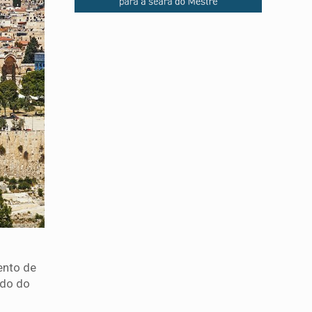
ento de
ado do