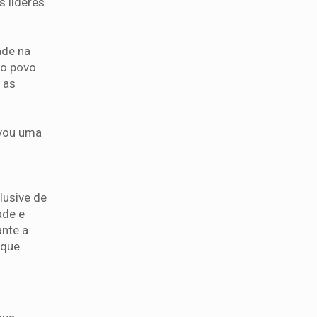
s líderes
ade na
 o povo
 as
avou uma
o
lusive de
ade e
ante a
 que