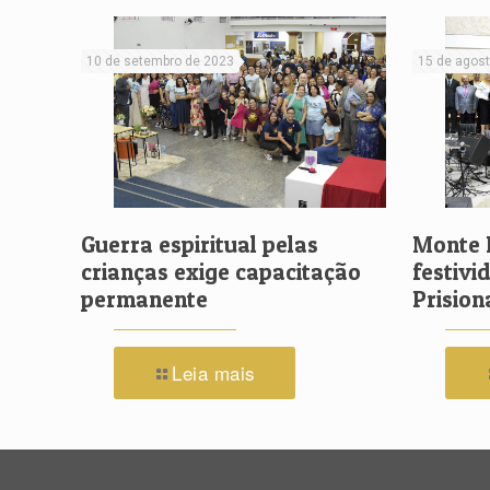
10 de setembro de 2023
15 de agos
Guerra espiritual pelas
Monte 
crianças exige capacitação
festivi
permanente
Prision
Leia mais