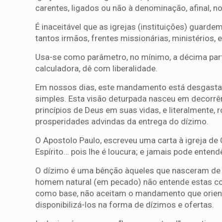
carentes, ligados ou não à denominação, afinal, 
É inaceitável que as igrejas (instituições) guard
tantos irmãos, frentes missionárias, ministérios,
Usa-se como parâmetro, no mínimo, a décima part
calculadora, dê com liberalidade.
Em nossos dias, este mandamento está desgastad
simples. Esta visão deturpada nasceu em decorrê
princípios de Deus em suas vidas, e literalmente
prosperidades advindas da entrega do dízimo.
O Apostolo Paulo, escreveu uma carta à igreja de 
Espírito… pois lhe é loucura; e jamais pode entend
O dízimo é uma bênção àqueles que nasceram de n
homem natural (em pecado) não entende estas co
como base, não aceitam o mandamento que orient
disponibilizá-los na forma de dízimos e ofertas.