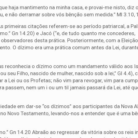
que haja mantimento na minha casa, e provai-me nisto, diz 
céu, e não derramar sobre vós bênção sem medida.” Ml 3.10, 
s primeiras citações referem-se ao período patriarcal, a Pa
imo.” Gn 14.20) e Jacó (“e, de tudo quanto me concederes,
 observadores desta prática. Posteriormente, com a Eleição
to. O dízimo era uma prática comum antes da Lei, durante
us reconhecia o dízimo como um mandamento válido aos Isr
ou seu Filho, nascido de mulher, nascido sob a lei,” Gl 4.4),
 a Lei ou os Profetas; não vim para revogar, vim para cumpr
ra passem, nem um i ou um til jamais passará da Lei, até qu
iedade em dar-se “os dízimos” aos participantes da Nova Al
s no Novo Testamento, levando-nos a entender que é uma b
mo.” Gn 14.20 Abraão ao regressar da vitória sobre os reis i