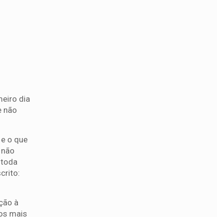
meiro dia
e não
 e o que
 não
 toda
crito:
ção à
ãos mais