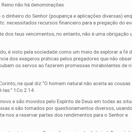
no Reino não há denominações.
em o dinheiro do Senhor (poupança e aplicações diversas) en
 etc. necessitados recursos financeiro para a pregação do e
e dos teus vencimentos, no entanto, não é uma obrigação u
o, é visto pela sociedade como um meio de explorar a fé 
ncia dos exageros práticas pelos pregadores que não obse
, roubam os servos ao fazerem promessas mirabolantes de r
Corinto, na qual diz:“O homem natural não aceita as cousas
ê-las.” 1Co 2.14.
ovo e são movidos pelo Espírito de Deus em todas as situ
isas e são tomados por questionamentos diversos, usand
a-nos a reservar partes dos rendimentos para o Senhor e