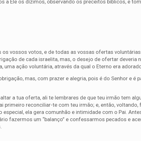
 a Ele os dízimos, observando os preceitos bíblicos, e to
 os vossos votos, e de todas as vossas ofertas voluntárias
gação de cada israelita, mas, o desejo de ofertar deveria 
a, uma ação voluntária, através da qual o Eterno era adorado
rigação, mas, com prazer e alegria, pois é do Senhor e é p
altar a tua oferta, ali te lembrares de que teu irmão tem al
vai primeiro reconciliar-te com teu irmão; e, então, voltando, 
o especial, ela gera comunhão e intimidade com o Pai. Ante
sário fazermos um “balanço” e confessarmos pecados e ac
.