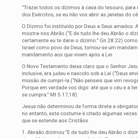
“Trazei todos os dízimos à casa do tesouro, para 
dos Exércitos, se eu não vos abrir as janelas do 
O Dízimo foi instituído por Deus a Seus amados. A
mostra-nos Abrão (“E de tudo lhe deu Abrão o díz
certamente eu te darei o dízimo.” Gn 28.22) como
Israel como povo de Deus, tornou-se um mandamen
mandamento aos que vivem após a Lei.
O Novo Testamento deixa claro que o Senhor Jes
inclusive, era judeu e nascido sob a Lei (“Deus envi
missão de cumpri-la (“Não penseis que vim revogar
Porque em verdade vos digo: até que o céu e a ter
se cumpra.” Mt 5.17,18).
Jesus não determinou de forma direta a obrigator
no entanto, este costume é citado algumas veze
que se estende aos Cristãos.
1. Abraão dizimou:”E de tudo lhe deu Abrão o dízi