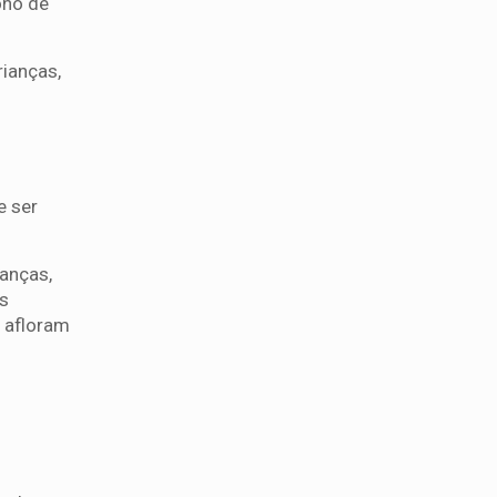
ono de
rianças,
o
e ser
nanças,
as
” afloram