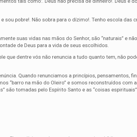
entos tais como:. Deus não precisa de dinheiro!. Deus é d
 e sou pobre!. Não sobra para o dízimo!. Tenho escola das c
mente suas vidas nas mãos do Senhor, são “naturais” e nã
ontade de Deus para a vida de seus escolhidos.
uele que dentre vós não renuncia a tudo quanto tem, não pod
 renúncia. Quando renunciamos a princípios, pensamentos, fi
amos “barro na mão do Oleiro” e somos reconstruídos com 
s” são tomadas pelo Espírito Santo e as “coisas espirituais