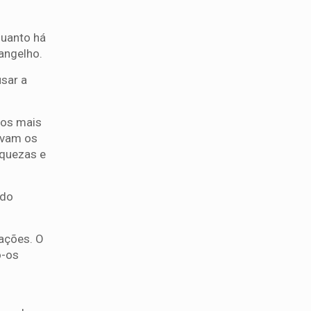
quanto há
vangelho.
sar a
dos mais
rvam os
iquezas e
 do
ações. O
o-os