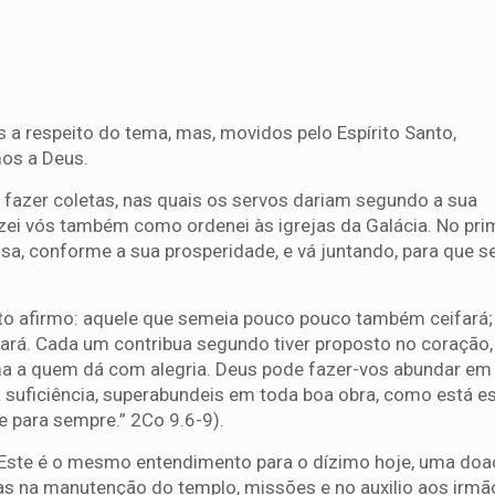
a respeito do tema, mas, movidos pelo Espírito Santo,
os a Deus.
m fazer coletas, nas quais os servos dariam segundo a sua
azei vós também como ordenei às igrejas da Galácia. No pri
a, conforme a sua prosperidade, e vá juntando, para que s
sto afirmo: aquele que semeia pouco pouco também ceifará;
rá. Cada um contribua segundo tiver proposto no coração,
ma a quem dá com alegria. Deus pode fazer-vos abundar em
 suficiência, superabundeis em toda boa obra, como está es
e para sempre.” 2Co 9.6-9).
Este é o mesmo entendimento para o dízimo hoje, uma doa
das na manutenção do templo, missões e no auxilio aos irm