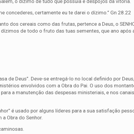
além, o dízimo de tudo que possuía e despojos da vitória.
e concederes, certamente eu te darei o dízimo.” Gn 28.22
tanto dos cereais como das frutas, pertence a Deus, o SENH
os dízimos de todo o fruto das tuas sementes, que ano após 
casa de Deus”. Deve-se entregá-lo no local definido por Deus
nistérios envolvidos com a Obra do Pai. O uso dos montant
para a manutenção das despesas ministeriais, e nos canai
hor” é usado por alguns líderes para a sua satisfação pess
m a Obra do Senhor.
ecaminosas.