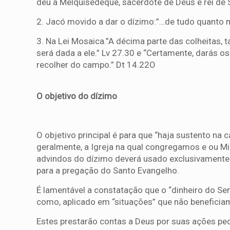
deu a Melquisedeque, sacerdote de Deus e rei de S
2. Jacó movido a dar o dízimo:”…de tudo quanto m
3. Na Lei Mosaica.”A décima parte das colheitas, 
será dada a ele.” Lv 27.30 e “Certamente, darás 
recolher do campo.” Dt 14.22O
O objetivo do dízimo
O objetivo principal é para que “haja sustento na 
geralmente, a Igreja na qual congregamos e ou Mi
advindos do dízimo deverá usado exclusivamente 
para a pregação do Santo Evangelho.
É lamentável a constatação que o “dinheiro do Sen
como, aplicado em “situações” que não beneficia
Estes prestarão contas a Deus por suas ações p