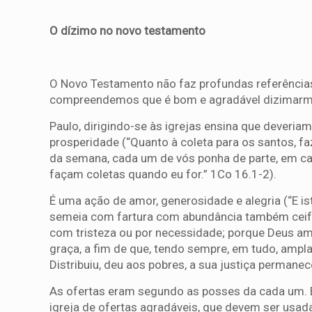
O dízimo no novo testamento
O Novo Testamento não faz profundas referências 
compreendemos que é bom e agradável dizimarm
Paulo, dirigindo-se às igrejas ensina que deveria
prosperidade (“Quanto à coleta para os santos, f
da semana, cada um de vós ponha de parte, em cas
façam coletas quando eu for.” 1Co 16.1-2).
É uma ação de amor, generosidade e alegria (“E i
semeia com fartura com abundância também ceifa
com tristeza ou por necessidade; porque Deus a
graça, a fim de que, tendo sempre, em tudo, ampla
Distribuiu, deu aos pobres, a sua justiça permanec
As ofertas eram segundo as posses da cada um. 
igreja de ofertas agradáveis, que devem ser usa