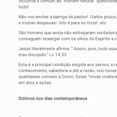
Inclusive é comum ao “homem natural” questionam
tudo!.
Não vou encher a barriga de pastor!. Ganho pouco,
e muitas despesas!. Isto é para os ricos!. etc.
São homens que ainda não entregaram verdadeira
conseguem enxergar com os olhos do Espírito a v
Jesus literalmente afirma: “ Assim, pois, todo aq
meu discípulo.” Lc 14.33
Esta é a principal condição exigida aos servos, a
conhecimento, sabedoria e até a razão; nos torn
qualidades comuns a Cristo. Estas “novas criatura
em atos e ações.
Dízimos nos dias contemporâneos