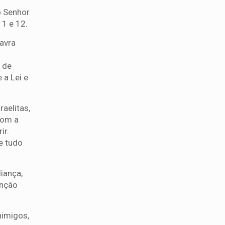
o Senhor
11 e 12.
lavra
 de
 a Lei e
aelitas,
 com a
ir.
e tudo
iança,
ênção
nimigos,