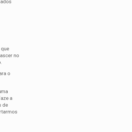
mados
 que
nascer no
.
ara o
guma
faze a
s de
ertarmos