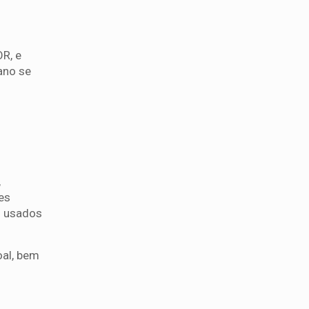
OR, e
ano se
,
es
s usados
oal, bem