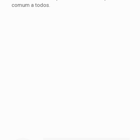
comum a todos.
Aniversaiopresidentes2-2
Charles Santos