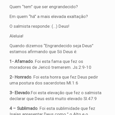
Quem “tem” que ser engrandecido?
Em quem “há” a mais elevada exaltação?
O salmista responde: (…) Deus!
Aleluia!
Quando dizemos “Engrandecido seja Deus”
estamos afirmando que Só Deus é:
1- Afamado
. Foi esta fama que fez os
moradores de Jericó tremerem. Js.2:9-10
2- Honrado
. Foi esta honra que fez Deus pedir
uma postura dos sacerdotes Ml.1:6
3- Elevado
.Foi esta elevação que fez o salmista
declarar que Deus está muito elevado Sl.47:9
4 – Sublimado
. Foi esta sublimidade que fez
Isaías apresentar Deus como ” o Alto e o