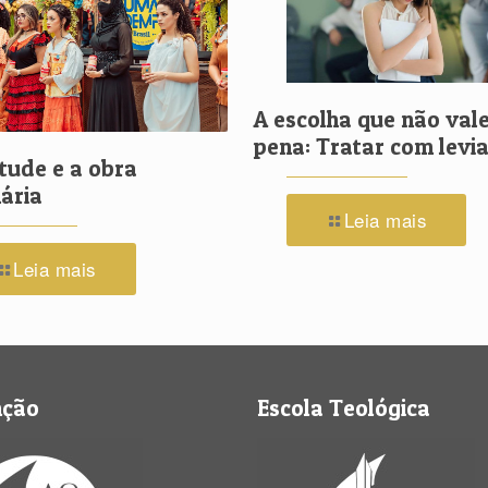
A escolha que não vale
pena: Tratar com lev
tude e a obra
ária
Leia mais
Leia mais
nção
Escola Teológica