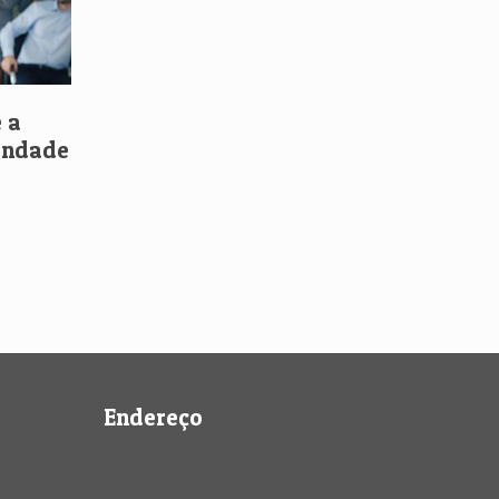
 a
iandade
Endereço