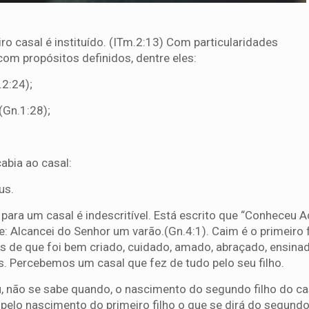
ro casal é instituído. (ITm.2:13) Com particularidades
om propósitos definidos, dentre eles:
2:24);
 (Gn.1:28);
abia ao casal:
us.
para um casal é indescritível. Está escrito que “Conheceu 
e: Alcancei do Senhor um varão.(Gn.4:1). Caim é o primeiro f
s de que foi bem criado, cuidado, amado, abraçado, ensina
. Percebemos um casal que fez de tudo pelo seu filho.
u, não se sabe quando, o nascimento do segundo filho do cas
ria pelo nascimento do primeiro filho o que se dirá do segund