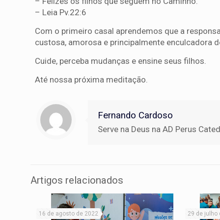
– Felizes os filhos que seguem no Caminho.
– Leia Pv.22:6
Com o primeiro casal aprendemos que a responsabi
custosa, amorosa e principalmente enculcadora de
Cuide, perceba mudanças e ensine seus filhos.
Até nossa próxima meditação.
Fernando Cardoso
Serve na Deus na AD Perus Catedra
Artigos relacionados
16 de agosto de 2022
29 de julho