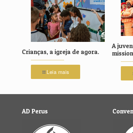
A juven
Crianças, a igreja de agora.
mission
Leia mais
AD Perus
Conve