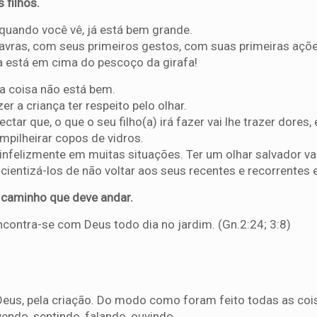
 filhos.
 quando você vê, já está bem grande.
avras, com seus primeiros gestos, com suas primeiras açõe
la está em cima do pescoço da girafa!
ma coisa não está bem.
r a criança ter respeito pelo olhar.
ctar que, o que o seu filho(a) irá fazer vai lhe trazer dores,
mpilheirar copos de vidros.
m infelizmente em muitas situações. Ter um olhar salvador va
cientizá-los de não voltar aos seus recentes e recorrentes 
o caminho que deve andar.
encontra-se com Deus todo dia no jardim. (Gn.2:24; 3:8)
 Deus, pela criação. Do modo como foram feito todas as coi
vendo, sentindo, falando, ouvindo.