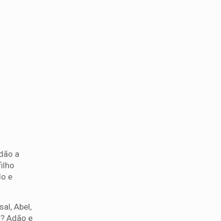
Adão a
ilho
do e
al, Abel,
o? Adão e