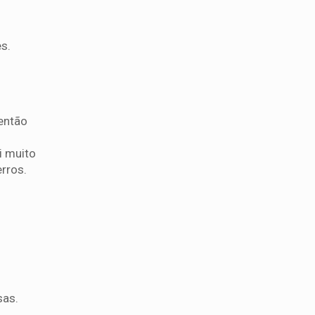
s.
 então
i muito
erros.
sas.