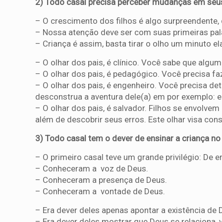
2) Todo casal precisa perceber mudanças em seus
– O crescimento dos filhos é algo surpreendente,
– Nossa atenção deve ser com suas primeiras pal
– Criança é assim, basta tirar o olho um minuto e
– O olhar dos pais, é clínico. Você sabe que algu
– O olhar dos pais, é pedagógico. Você precisa faze
– O olhar dos pais, é engenheiro. Você precisa dete
desconstrua a aventura dele(a) em por exemplo: e
– O olhar dos pais, é salvador. Filhos se envolve
além de descobrir seus erros. Este olhar visa cons
3) Todo casal tem o dever de ensinar a criança n
– O primeiro casal teve um grande privilégio: De 
– Conheceram a voz de Deus.
– Conheceram a presença de Deus.
– Conheceram a vontade de Deus.
– Era dever deles apenas apontar a existência de
– Era dever deles mostrar que Deus se relaciona, 