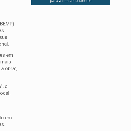
CIBEMP)
as
 sua
nal.
res em
 mais
a obra”,
”, o
ocal,
e
ndo em
as.