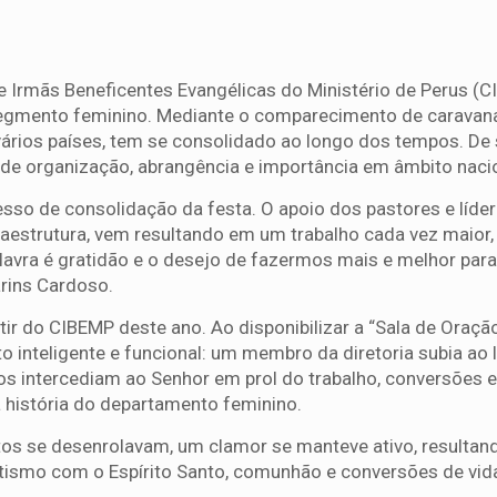
 Irmãs Beneficentes Evangélicas do Ministério de Perus (
 segmento feminino. Mediante o comparecimento de caravan
vários países, tem se consolidado ao longo dos tempos. De
 de organização, abrangência e importância em âmbito nacio
esso de consolidação da festa. O apoio dos pastores e líde
aestrutura, vem resultando em um trabalho cada vez maior,
lavra é gratidão e o desejo de fazermos mais e melhor para 
arins Cardoso.
ir do CIBEMP deste ano. Ao disponibilizar a “Sala de Oração
inteligente e funcional: um membro da diretoria subia ao l
 intercediam ao Senhor em prol do trabalho, conversões 
história do departamento feminino.
ltos se desenrolavam, um clamor se manteve ativo, resulta
atismo com o Espírito Santo, comunhão e conversões de vid