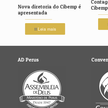
Contag
Nova diretoria do Cibemp é
Cibemp 
apresentada
Leia mais
AD Perus
Conve