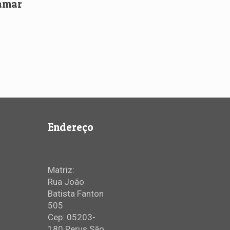
hamar
Endereço
Matriz:
Rua João
Batista Fanton
505
Cep: 05203-
180 Perus São