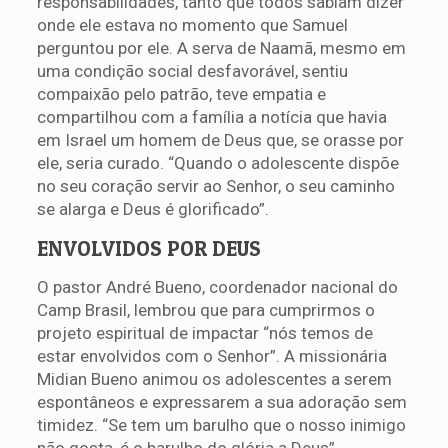
responsabilidades, tanto que todos sabiam dizer
onde ele estava no momento que Samuel
perguntou por ele. A serva de Naamã, mesmo em
uma condição social desfavorável, sentiu
compaixão pelo patrão, teve empatia e
compartilhou com a família a notícia que havia
em Israel um homem de Deus que, se orasse por
ele, seria curado. “Quando o adolescente dispõe
no seu coração servir ao Senhor, o seu caminho
se alarga e Deus é glorificado”.
ENVOLVIDOS POR DEUS
O pastor André Bueno, coordenador nacional do
Camp Brasil, lembrou que para cumprirmos o
projeto espiritual de impactar “nós temos de
estar envolvidos com o Senhor”. A missionária
Midian Bueno animou os adolescentes a serem
espontâneos e expressarem a sua adoração sem
timidez. “Se tem um barulho que o nosso inimigo
não gosta, é o barulho do glória a Deus”.