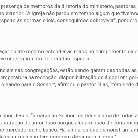
 presença de membros da diretoria do ministério, pastores
no exterior. “A igreja não parou em tempo algum que tivemo
speito às normas e leis, conseguimos sobreviver”, pondero
çar ou até mesmo estender as mãos no cumprimento cal
ve um sentimento de gratidão especial.
senciais nas congregações, estão sendo garantidas todas a
mperatura na recepção, disponibilização de álcool em gel 
olhando para o Senhor”, afirmou o pastor Elias, “têm sede 
enhor Jesus: “amarás ao Senhor teu Deus acima de todas 
monstração de amor. Isso porque alegam risco de contamin
o mercado, ou no banco. Há, ainda, os que demonstram am
e casa, mas não tem coragem de vir para a igreja”.