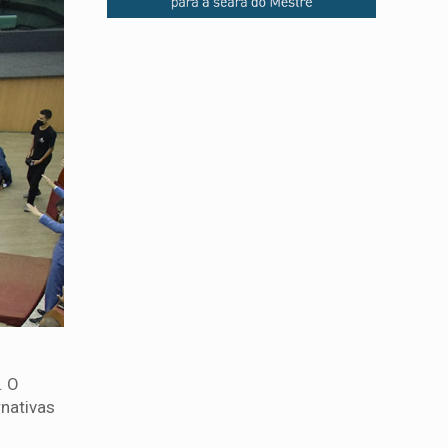
. O
rnativas