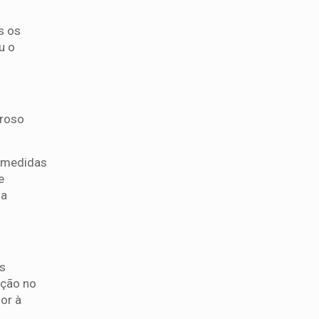
s os
u o
oroso
s medidas
e
da
as
ação no
or à