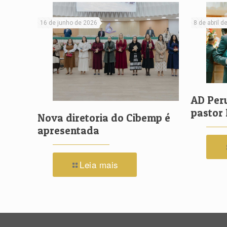
16 de junho de 2026
8 de abril d
AD Per
pastor 
Nova diretoria do Cibemp é
apresentada
Leia mais