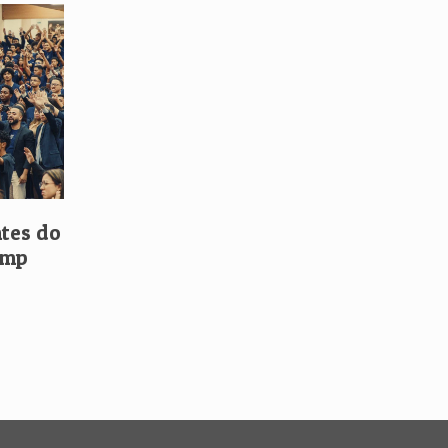
tes do
amp