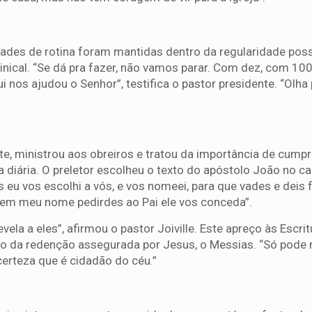
idades de rotina foram mantidas dentro da regularidade poss
inical. “Se dá pra fazer, não vamos parar. Com dez, com 10
i nos ajudou o Senhor”, testifica o pastor presidente. “Olha
nte, ministrou aos obreiros e tratou da importância de cumpr
diária. O preletor escolheu o texto do apóstolo João no ca
eu vos escolhi a vós, e vos nomeei, para que vades e deis f
 em meu nome pedirdes ao Pai ele vos conceda”.
la a eles”, afirmou o pastor Joiville. Este apreço às Escri
o da redenção assegurada por Jesus, o Messias. “Só pode 
erteza que é cidadão do céu.”