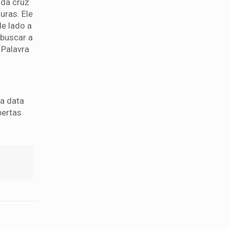
 da cruz
uras. Ele
de lado a
 buscar a
 Palavra
 a data
bertas