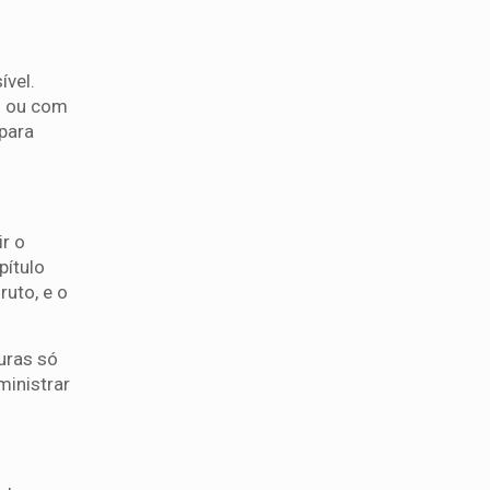
ível.
0 ou com
 para
ir o
pítulo
ruto, e o
turas só
ministrar