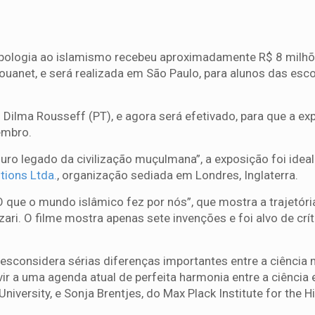
ologia ao islamismo recebeu aproximadamente R$ 8 milhõ
Rouanet, e será realizada em São Paulo, para alunos das esc
 Dilma Rousseff (PT), e agora será efetivado, para que a ex
embro.
o legado da civilização muçulmana”, a exposição foi idea
tions Ltda.
, organização sediada em Londres, Inglaterra.
O que o mundo islâmico fez por nós”, que mostra a trajetór
ri. O filme mostra apenas sete invenções e foi alvo de crí
esconsidera sérias diferenças importantes entre a ciência
vir a uma agenda atual de perfeita harmonia entre a ciência e 
iversity, e Sonja Brentjes, do Max Plack Institute for the H