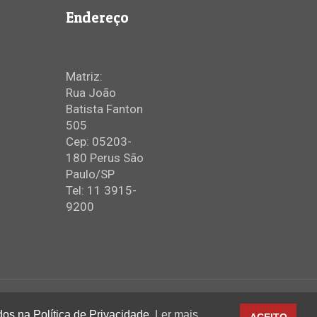
Endereço
Matriz:
Rua João
Batista Fanton
505
Cep: 05203-
180 Perus São
Paulo/SP
Tel: 11 3915-
9200
dos na Política de Privacidade.
Ler mais