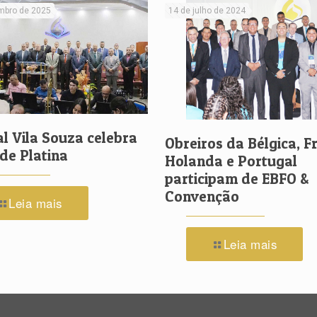
mbro de 2025
14 de julho de 2024
l Vila Souza celebra
Obreiros da Bélgica, F
 de Platina
Holanda e Portugal
participam de EBFO &
Convenção
Leia mais
Leia mais