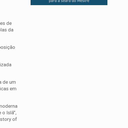
es de
olas da
posição
lizada
ia de um
ticas em
 moderna
o Islã”,
istory of