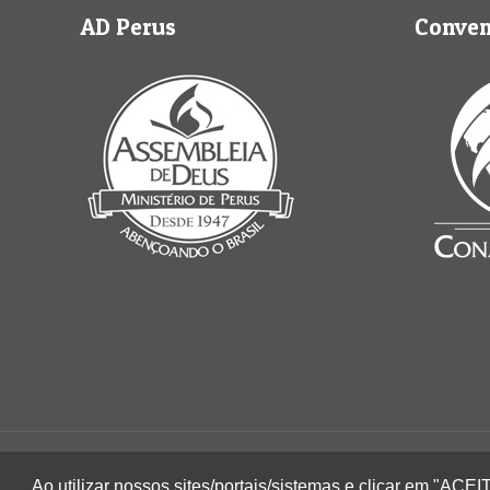
AD Perus
Conve
2022 © Igreja Assembleia de Deus Ministério de 
Ao utilizar nossos sites/portais/sistemas e clicar em "AC