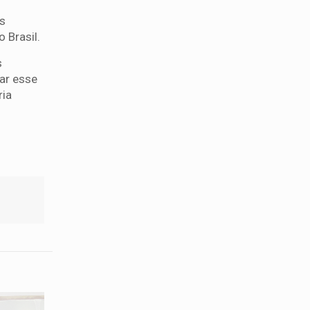
os
 Brasil.
s
nar esse
ria