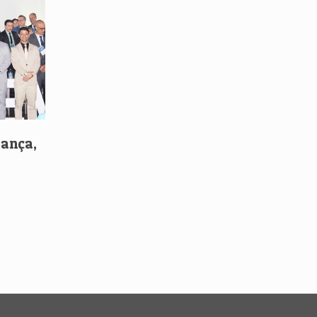
rança,