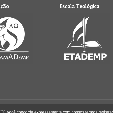
nção
Escola Teológica
Perus - Todos os direitos reservados
EITO", você concorda expressamente com nossos termos registra